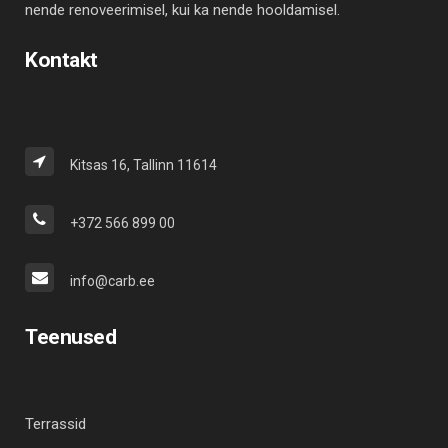
nende renoveerimisel, kui ka nende hooldamisel.
Kontakt
Kitsas 16, Tallinn 11614
+372 566 899 00
info@carb.ee
Teenused
Terrassid