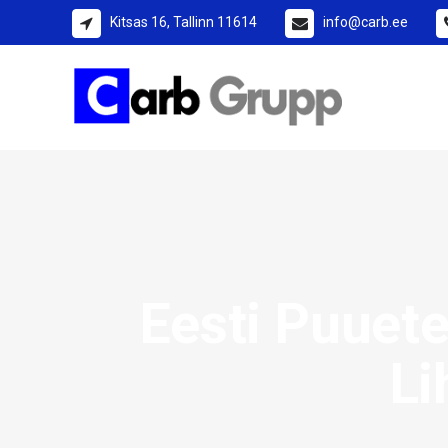
Kitsas 16, Tallinn 11614
info@carb.ee
Eesti Puuete
Li