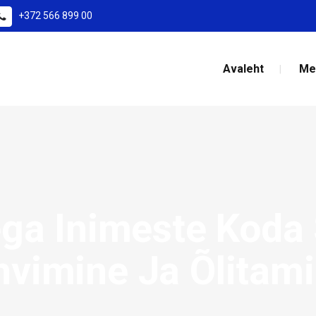
+372 566 899 00
Avaleht
Me
ga Inimeste Koda 
hvimine Ja Õlitam