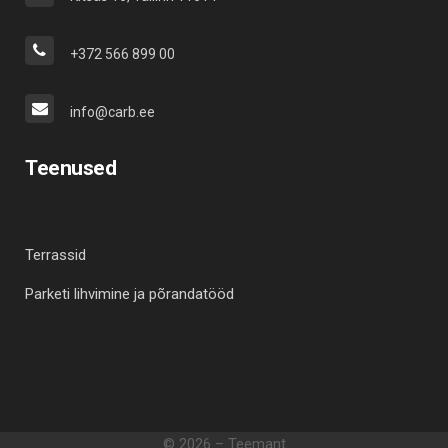
+372 566 899 00
info@carb.ee
Teenused
Terrassid
Parketi lihvimine ja põrandatööd
©
2026 –
Teemant