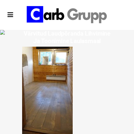
Värvitud Laudpõranda Lihvimine
Ja Toonimine Laulasmaal