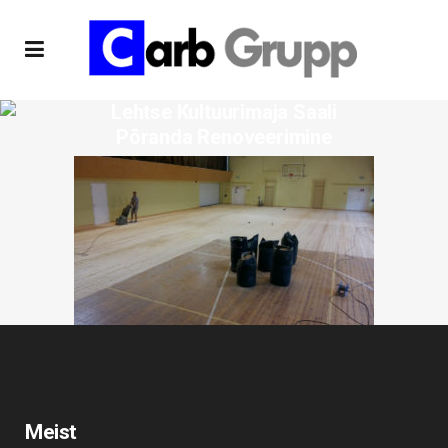
Lehtse Kultuurimaja Saali
Põranda Renoveerimine
Meist