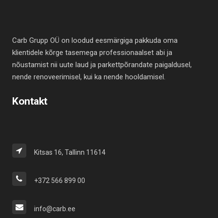
Carb Grupp OÜ on loodud eesmärgiga pakkuda oma
klientidele kõrge tasemega professionaalset abi ja
nõustamist nii uute laud ja parkettpõrandate paigaldusel,
nende renoveerimisel, kui ka nende hooldamisel.
Kontakt
Kitsas 16, Tallinn 11614
+372 566 899 00
info@carb.ee