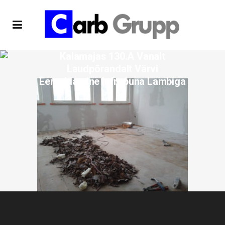
Kalamajas 130.a Vanalt
Laudpõrandalt Värvi
Eemaldamine Infrapuna Lambiga