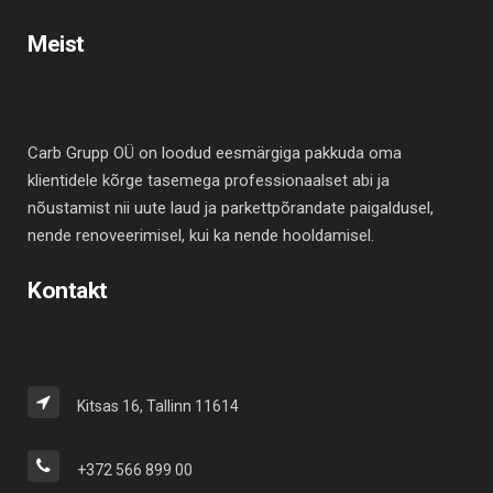
Meist
Carb Grupp OÜ on loodud eesmärgiga pakkuda oma
klientidele kõrge tasemega professionaalset abi ja
nõustamist nii uute laud ja parkettpõrandate paigaldusel,
nende renoveerimisel, kui ka nende hooldamisel.
Kontakt
Kitsas 16, Tallinn 11614
+372 566 899 00